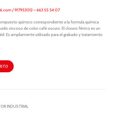
.com / 917953012 – 663 55 54 07
compuesto químico correspondiente a la formula química
uido viscoso de color café oscuro. El cloruro férrico es un
il. Es ampliamente utilizado para el grabado y tratamiento
RITO
OR INDUSTRIAL