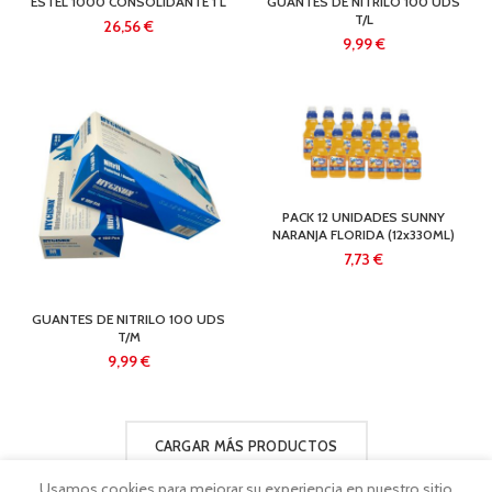
ESTEL 1000 CONSOLIDANTE 1 L
GUANTES DE NITRILO 100 UDS
T/L
€
€
PACK 12 UNIDADES SUNNY
NARANJA FLORIDA (12x330ML)
€
GUANTES DE NITRILO 100 UDS
T/M
€
CARGAR MÁS PRODUCTOS
Usamos cookies para mejorar su experiencia en nuestro sitio