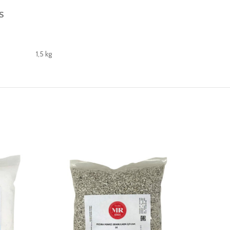
S
1,5 kg