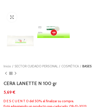
Clic para ampliar
Inicio
SECTOR CUIDADO PERSONAL
COSMÉTICA
BASES
CERA LANETTE N 100 gr
€
D E S C U E N T O del 50% al finalizar su compra.
Está adquiriendo un producto pre-caducado: 09-12-2023