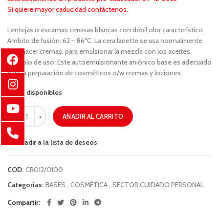
Si quiere mayor caducidad contáctenos.
Lentejas o escamas cerosas blancas con débil olor característico.
Ambito de fusión: 62 – 86ºC. La cera lanette se usa normalmente
para hacer cremas, para emulsionar la mezcla con los aceites.
Ejemplo de uso: Este autoemulsionante aniónico base es adecuado
para la preparación de cosméticos o/w cremas y lociones.
94 disponibles
AÑADIR AL CARRITO
Añadir a la lista de deseos
COD:
CR012/0100
Categorías:
BASES
,
COSMÉTICA
,
SECTOR CUIDADO PERSONAL
Compartir