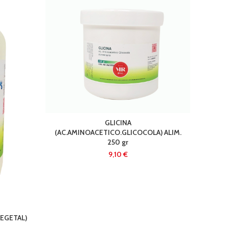
GLICINA
(AC.AMINOACETICO.GLICOCOLA) ALIM.
E
250 gr
€
VEGETAL)