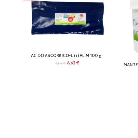
ACIDO ASCORBICO-L (+) ALIM 100 gr
6,62
€
7,62
€
MANTEC