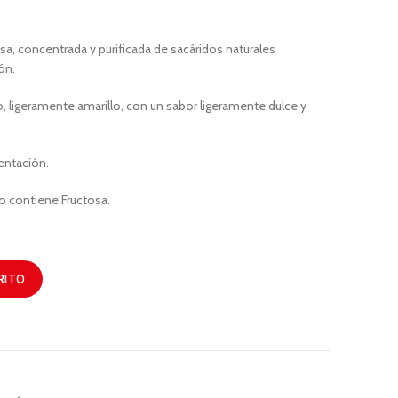
sa, concentrada y purificada de sacáridos naturales
ón.
o, ligeramente amarillo, con un sabor ligeramente dulce y
entación.
No contiene Fructosa.
RITO