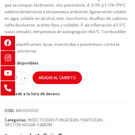
que se rompen fácilmente, olor penetrante, d. 0,99, p.f. 174-179ºC,
sublima lentamente a temperatura ambiente, ligeramente soluble
en agua, soluble en alcohol, eter, cloroformo, disulfuro de carbono,
nafta disolvente, aceites fijos y volátiles. P. de inflamación 65,5ºC
(vaso cerrado), temperatura de autoignigción 466ºC. Combustible.
Usos: plastificantes, lacas, insecticidas y preventivos contra la
polilla, pirotecnia.
88 disponibles
AÑADIR AL CARRITO
Añadir a la lista de deseos
COD:
AA013/1000
Categorías:
INSECTICIDAS FUNGICIDAS Y RATICIDAS
,
SECTOR HOGAR Y JARDÍN