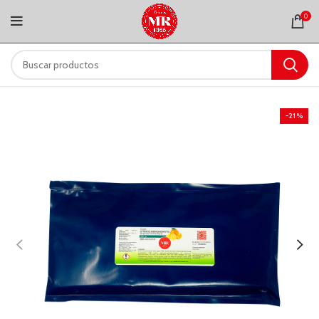
0
-21%