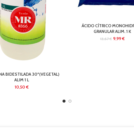
ÁCIDO CÍTRICO MONOHID
GRANULAR ALIM. 1 K
9,99
€
13,67
€
NA BIDESTILADA 30º(VEGETAL)
ALIM 1 L
€