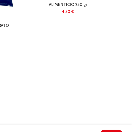
ALIMENTICIO 250 gr
€
RATO
MA