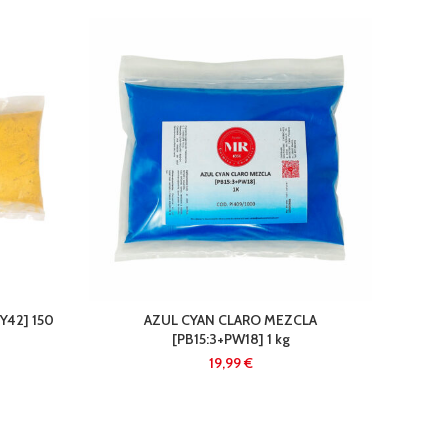
TI
Y42] 150
AZUL CYAN CLARO MEZCLA
[PB15:3+PW18] 1 kg
€