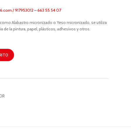
.com / 917953012 – 663 55 54 07
omo Alabastro micronizado o Yeso micronizado, se utiliza
a de la pintura, papel, plásticos, adhesivos y otros.
RITO
YOR