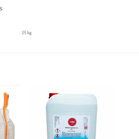
S
25 kg
-21%