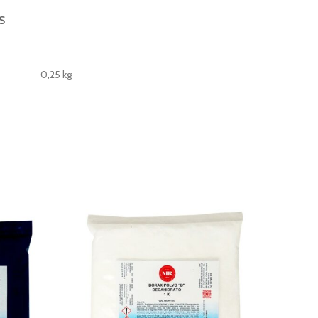
S
0,25 kg
-38%