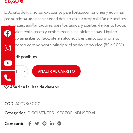
€
El Aceite de Ricino es excelente para fortalecer las uñas y además
proporciona una rica variedad de uso en la composición de aceites
corporales, abrillantadores para los labios y aceites de baño, todos
los cuales enriquecen y embellecen a las pieles sanas. Líquido
viscoso amarillento. Soluble en alcohol, benceno, cloroformo,
tiene como componente principal el ácido ricinoleico (85 a 90%).
95 disponibles
AÑADIR AL CARRITO
Añadir a la lista de deseos
COD:
AC028/5000
Categorías:
DISOLVENTES
,
SECTOR INDUSTRIAL
Compartir